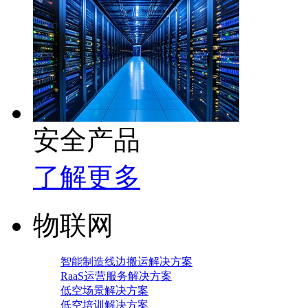
安全产品
了解更多
物联网
智能制造线边搬运解决方案
RaaS运营服务解决方案
低空场景解决方案
低空培训解决方案