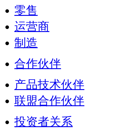
零售
运营商
制造
合作伙伴
产品技术伙伴
联盟合作伙伴
投资者关系