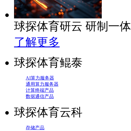
球探体育研云 研制一
了解更多
球探体育鲲泰
AI算力服务器
通用算力服务器
计算终端产品
数据通信产品
球探体育云科
存储产品