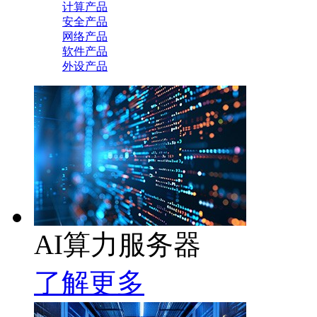
计算产品
安全产品
网络产品
软件产品
外设产品
AI算力服务器
了解更多