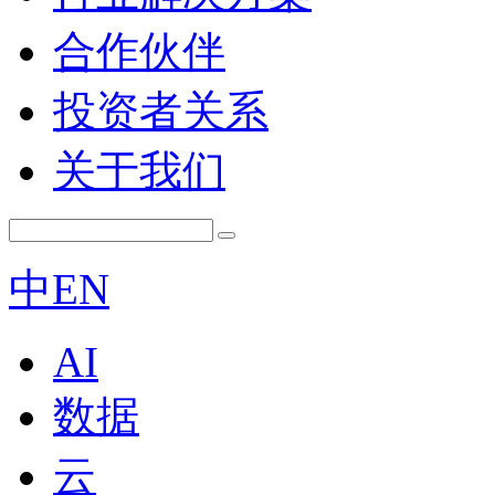
合作伙伴
投资者关系
关于我们
中
EN
AI
数据
云