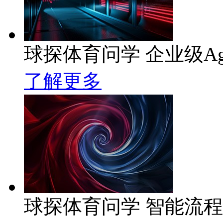
球探体育问学 企业级Ag
了解更多
球探体育问学 智能流