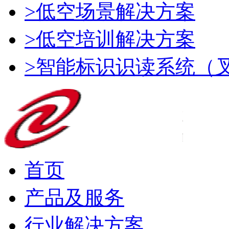
>低空场景解决方案
>低空培训解决方案
>智能标识识读系统（
首页
产品及服务
行业解决方案