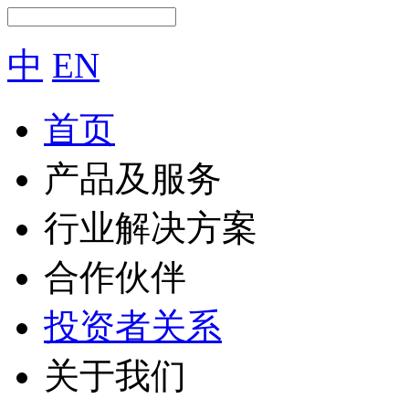
中
EN
首页
产品及服务
行业解决方案
合作伙伴
投资者关系
关于我们