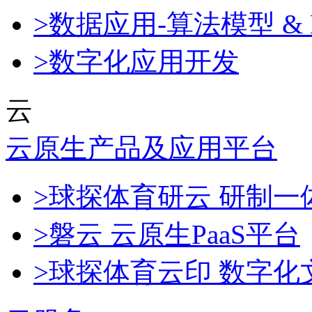
>数据应用-算法模型 & 
>数字化应用开发
云
云原生产品及应用平台
>球探体育研云 研制
>磐云 云原生PaaS平台
>球探体育云印 数字化