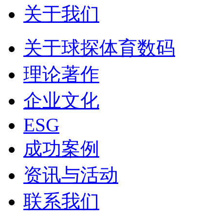
关于我们
关于球探体育数码
理论著作
企业文化
ESG
成功案例
资讯与活动
联系我们